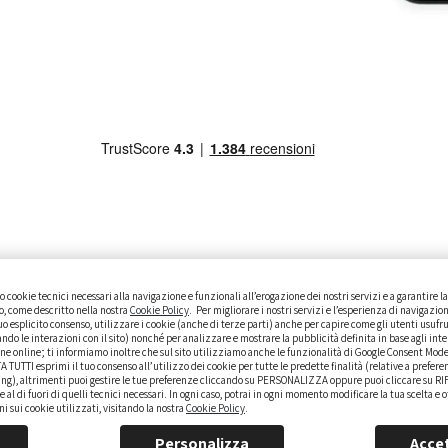
 cookie tecnici necessari alla navigazione e funzionali all’erogazione dei nostri servizi e a garantire 
ISTO
GUIDE PRATICHE
CURIOSITÀ
DATI ALLA MANO
to, come descritto nella nostra
Cookie Policy
. Per migliorare i nostri servizi e l’esperienza di navigazion
o esplicito consenso, utilizzare i cookie (anche di terze parti) anche per capire come gli utenti usufr
ando le interazioni con il sito) nonché per analizzare e mostrare la pubblicità definita in base agli inte
ne online; ti informiamo inoltre che sul sito utilizziamo anche le funzionalità di Google Consent Mod
TUTTI esprimi il tuo consenso all’utilizzo dei cookie per tutte le predette finalità (relative a prefere
ing), altrimenti puoi gestire le tue preferenze cliccando su PERSONALIZZA oppure puoi cliccare su RI
kie al di fuori di quelli tecnici necessari. In ogni caso, potrai in ogni momento modificare la tua scelta e 
 sui cookie utilizzati, visitando la nostra
Cookie Policy
.
Personalizza
Accet