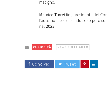
macigno.
Maurice Turrettini
, presidente del Co
l’automobile si dice fiducioso però su 
nel
2023
.
Posted
CURIOSITÀ
NEWS SULLE AUTO
in
Condividi
Tweet