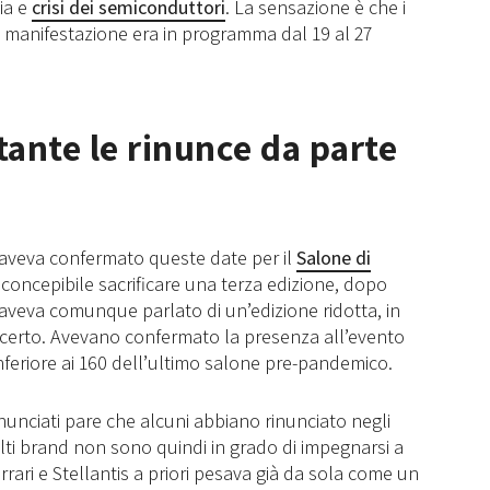
ia e
crisi dei semiconduttori
. La sensazione è che i
a manifestazione era in programma dal 19 al 27
tante le rinunce da parte
aveva confermato queste date per il
Salone di
 inconcepibile sacrificare una terza edizione, dopo
 aveva comunque parlato di un’edizione ridotta, in
ncerto. Avevano confermato la presenza all’evento
eriore ai 160 dell’ultimo salone pre-pandemico.
nunciati pare che alcuni abbiano rinunciato negli
molti brand non sono quindi in grado di impegnarsi a
rrari e Stellantis a priori pesava già da sola come un