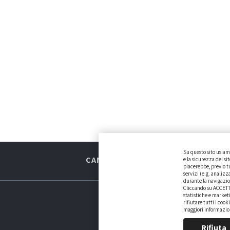
Su questo sito usiamo
CAMBIARE AUTO
GUIDA ALL’ACQU
e la sicurezza del si
piacerebbe, previo tu
servizi (e.g. analizz
durante la navigazio
Cliccando su ACCETTA 
statistiche e market
rifiutare tutti i coo
maggiori informazioni
Rifiuta