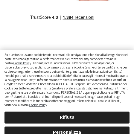
Su questo sito usiamo cookie tecnici necessari alla navigazione e funzionali all’erogazione dei
nostri servizi e a garantire la performance e la sicurezza del sito, come descritto nella
nostra
Cookie Policy
. Per migliorare i nostri servizi e l’esperienza di navigazione, ci
CAMBIARE AUTO
GUIDA ALL’ACQUISTO
piacerebbe, previo tuo esplicito consenso, utilizzare i cookie (anche di terze parti) anche per
capire come gli utenti usufruiscono dei servizi (e.g. analizzando le interazioni con il sito)
GUIDE PRATICHE
CURIOSITÀ
DATI ALLA MANO
nonché per analizzare e mostrare la pubblicità definita in base agli interessi mostrati durante
la navigazione online; ti informiamo inoltre che sul sito utilizziamo anche le funzionalità di
DICE LA LEGGE
PARLIAMO DI NOI
Google Consent Mode V2. Cliccando su ACCETTA TUTTI esprimi il tuo consenso all’utilizzo dei
cookie per tutte le predette finalità (relative a preferenze, statistiche e marketing), altrimenti
puoi gestire le tue preferenze cliccando su PERSONALIZZA oppure puoi cliccare su RIFIUTA
per rifiutare tutti i cookie al di fuori di quelli tecnici necessari. In ogni caso, potrai in ogni
momento modificare la tua scelta e ottenere maggiori informazioni sui cookie utilizzati,
visitando la nostra
Cookie Policy
.
Rifiuta
Personalizza