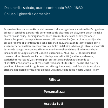
Da lunedì a sabato, orario continuato 9:30 - 18:30
Chiuso il giovedì e domenica
Su questo sito usiamo cookie tecnici necessari alla navigazione e funzionali all’erogazione
dei nostri servizi e a garantire la performance e la sicurezza del sito, come descritto nella
nostra
Cookie Policy
. Per migliorare i nostri servizi e l’esperienza di navigazione, ci
brumbrum S.p.A a socio unico - CF / P.IVA 09323210964 - Numero REA: MI - 2083307 -
piacerebbe, previo tuo esplicito consenso, utilizzare i cookie (anche di terze parti) anche
per capire come gli utenti usufruiscono dei servizi (e.g. analizzando le interazioni con il
Capitale Sociale: Euro 218.547,65 i.v.
sito) nonché per analizzare e mostrare la pubblicità definita in base agli interessi mostrati
Sede Legale Via Leningrado 8, 20161 Milano MI
durante la navigazione online; ti informiamo inoltre che sul sito utilizziamo anche le
Società soggetta alla direzione e coordinamento di Aramis Group S.A.
funzionalità di Google Consent Mode V2. Cliccando su ACCETTA TUTTI esprimi il tuo
Società soggetta al controllo IVASS, consulta gli estremi dell'iscrizione al sito
consenso all’utilizzo dei cookie per tutte le predette finalità (relative a preferenze,
www.servizi.ivass.it
statistiche e marketing), altrimenti puoi gestire le tue preferenze cliccando su
Numero iscrizione: E000629295 Sezione E - Collaboratori degli intermediari iscritti nelle
PERSONALIZZA oppure puoi cliccare su RIFIUTA per rifiutare tutti i cookie al di fuori di
quelli tecnici necessari. In ogni caso, potrai in ogni momento modificare la tua scelta e
sezioni A, B o D
ottenere maggiori informazioni sui cookie utilizzati, visitando la nostra
Cookie Policy
.
Condizioni Generali di Contratto
Termini di Utilizzo
Privacy Policy
Cookie
Policy
Responsabilità e Conformità
Rifiuta
Mappa del sito
Personalizza
Prenota un appuntamento
Accetta tutti