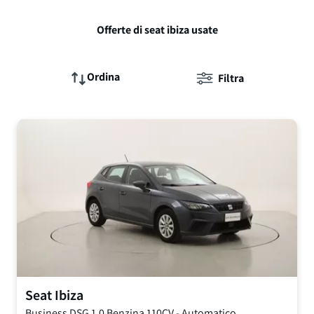
Offerte di seat ibiza usate
Ordina
Filtra
Seat
Ibiza
Business DSG
1.0 Benzina 110CV
-
Automatico