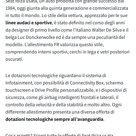
Seat Ibiza usata, un’auto prodotta con grande successo dal
1984, oggi giunta alla quinta generazione e commercializzata
in tutto il mondo. Lo stile della vettura, apprezzato per le sue
linee audaci e sportive
, è stato definito nel corso degli anni
da designer di primo livello come l’italiano Walter De Silva e il
belga Luc Donckerwolke ed è da sempre una peculiarità del
modello. L’allestimento FR valorizza questo stile,
comprendendo interni sportivi, cerchi in lega e vetri posteriori
oscurati.
Le dotazioni tecnologiche riguardano il sistema di
Infotainment, con possibilità di Connectivity Box, schermo
touchscreen e Drive Profile personalizzabile, e i dispositivi di
sicurezza, come gli airbag intelligenti frontali e laterali, il
controllo della velocità e della stabilità e molto altro. Ogni
differente allestimento presenta una diversa offerta di
dotazioni tecnologiche sempre all’avanguardia
.
Cosa aspetti? Scopri tutte le offerte di Seat Ibiza usata,