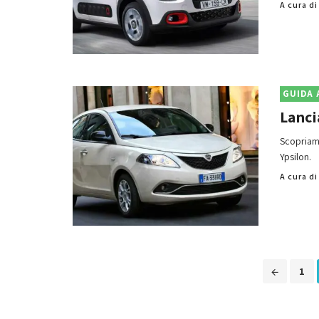
A cura d
GUIDA 
Lanci
Scopriamo
Ypsilon.
A cura d
Posts
1
navigation