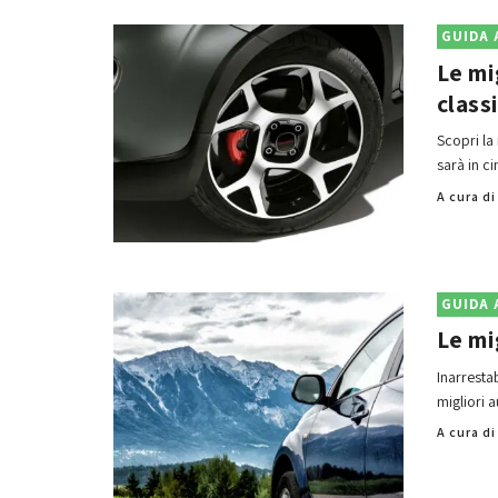
GUIDA 
Le mi
class
Scopri la
sarà in c
A cura d
GUIDA 
Le mi
Inarrestab
migliori 
A cura d