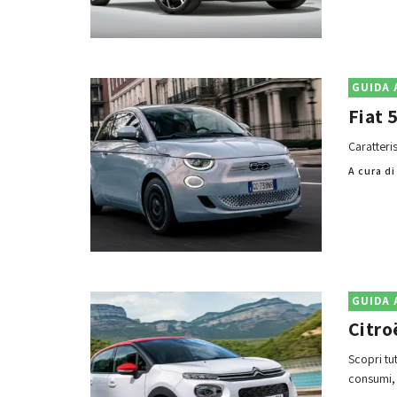
GUIDA 
Fiat 
Caratteris
A cura d
GUIDA 
Citro
Scopri tut
consumi, 