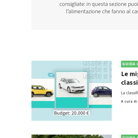
consigliate: in questa sezione puo
l’alimentazione che fanno al cas
GUIDA 
Le mi
class
La classif
A cura d
GUIDA 