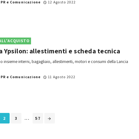
i
PR e Comunicazione
12 Agosto 2022
ALL'ACQUISTO
a Ypsilon: allestimenti e scheda tecnica
 insieme interni, bagagliaio, allestimenti, motori e consumi della Lancia
i
PR e Comunicazione
11 Agosto 2022
2
3
...
57