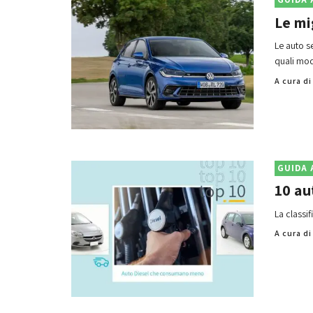
Le mi
Le auto s
quali mode
A cura d
GUIDA 
10 au
La classi
A cura d