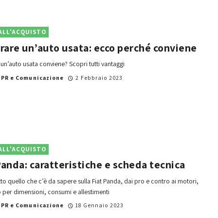
ALL'ACQUISTO
are un’auto usata: ecco perché conviene
 un’auto usata conviene? Scopri tutti vantaggi
i
PR e Comunicazione
2 Febbraio 2023
ALL'ACQUISTO
Panda: caratteristiche e scheda tecnica
tto quello che c’è da sapere sulla Fiat Panda, dai pro e contro ai motori,
per dimensioni, consumi e allestimenti
i
PR e Comunicazione
18 Gennaio 2023