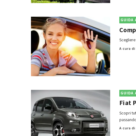
GUIDA 
Compr
Scegliere
A cura d
GUIDA 
Fiat 
Scopri tu
passando 
A cura d