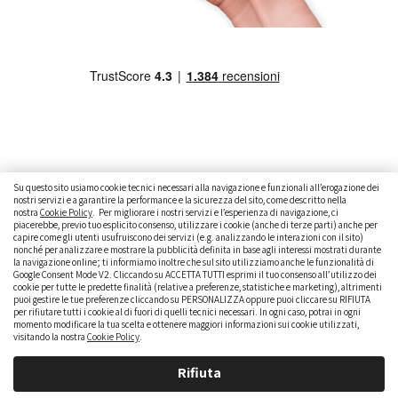
Su questo sito usiamo cookie tecnici necessari alla navigazione e funzionali all’erogazione dei
nostri servizi e a garantire la performance e la sicurezza del sito, come descritto nella
nostra
Cookie Policy
. Per migliorare i nostri servizi e l’esperienza di navigazione, ci
CAMBIARE AUTO
GUIDA ALL’ACQUISTO
piacerebbe, previo tuo esplicito consenso, utilizzare i cookie (anche di terze parti) anche per
capire come gli utenti usufruiscono dei servizi (e.g. analizzando le interazioni con il sito)
GUIDE PRATICHE
CURIOSITÀ
DATI ALLA MANO
nonché per analizzare e mostrare la pubblicità definita in base agli interessi mostrati durante
la navigazione online; ti informiamo inoltre che sul sito utilizziamo anche le funzionalità di
DICE LA LEGGE
PARLIAMO DI NOI
Google Consent Mode V2. Cliccando su ACCETTA TUTTI esprimi il tuo consenso all’utilizzo dei
cookie per tutte le predette finalità (relative a preferenze, statistiche e marketing), altrimenti
puoi gestire le tue preferenze cliccando su PERSONALIZZA oppure puoi cliccare su RIFIUTA
per rifiutare tutti i cookie al di fuori di quelli tecnici necessari. In ogni caso, potrai in ogni
momento modificare la tua scelta e ottenere maggiori informazioni sui cookie utilizzati,
visitando la nostra
Cookie Policy
.
Rifiuta