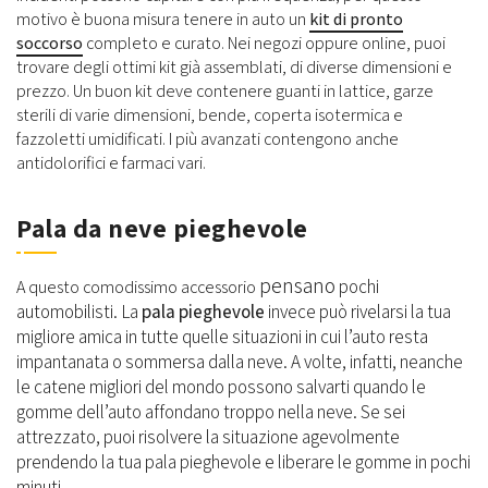
motivo è buona misura tenere in auto un
kit di pronto
soccorso
completo e curato. Nei negozi oppure online, puoi
trovare degli ottimi kit già assemblati, di diverse dimensioni e
prezzo. Un buon kit deve contenere guanti in lattice, garze
sterili di varie dimensioni, bende, coperta isotermica e
fazzoletti umidificati. I più avanzati contengono anche
antidolorifici e farmaci vari.
Pala da neve pieghevole
pensano
pochi
A questo comodissimo accessorio
automobilisti. La
pala pieghevole
invece può rivelarsi la tua
migliore amica in tutte quelle situazioni in cui l’auto resta
impantanata o sommersa dalla neve. A volte, infatti, neanche
le catene migliori del mondo possono salvarti quando le
gomme dell’auto affondano troppo nella neve. Se sei
attrezzato, puoi risolvere la situazione agevolmente
prendendo la tua pala pieghevole e liberare le gomme in pochi
minuti.