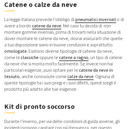
Catene o calze da neve
La legge italiana prevede l’obbligo di
pneumatici invernali
o di
avere a bordo
catene da neve
. Nel caso tu decida di non
montare gomme invernali, prima di trovarti nella situazione di
dover montare le catene da neve, dovrai assicurarti che quelle
a tua disposizione siano in buone condizioni e soprattutto
omologate
. Esistono diverse tipologie di catene da neve,
come le
classiche
oppure le
catene a ragno
, un tipo di catene
da neve che si monta molto facilmente. Se invece non hai
particolari esigenze, puoi optare per le
catene da neve in
tessuto
, anche conosciute come
calze da neve
. Ognuna di
queste tipologie ha i suoi pregi e i suoi difetti, quindi scegli il
prodotto più adatto alle tue esigenze.
Kit di pronto soccorso
Durante l’inverno, per via delle condizioni di guida avverse, gli
incidenti possono capitare con più frequenza, per questo