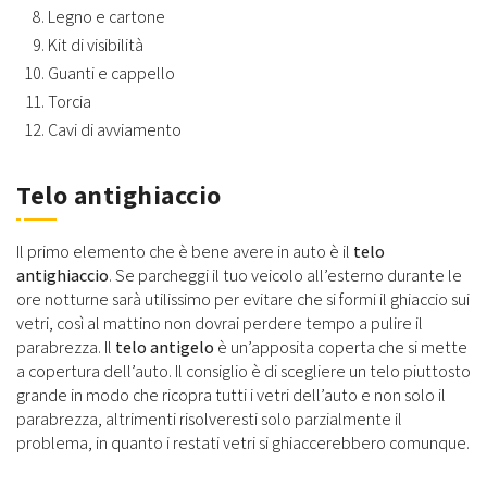
Legno e cartone
Kit di visibilità
Guanti e cappello
Torcia
Cavi di avviamento
Telo antighiaccio
Il primo elemento che è bene avere in auto è il
telo
antighiaccio
. Se parcheggi il tuo veicolo all’esterno durante le
ore notturne sarà utilissimo per evitare che si formi il ghiaccio sui
vetri, così al mattino non dovrai perdere tempo a pulire il
parabrezza. Il
telo antigelo
è un’apposita coperta che si mette
a copertura dell’auto. Il consiglio è di scegliere un telo piuttosto
grande in modo che ricopra tutti i vetri dell’auto e non solo il
parabrezza, altrimenti risolveresti solo parzialmente il
problema, in quanto i restati vetri si ghiaccerebbero comunque.