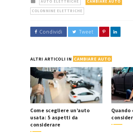
Posted
AUTO ELETTRICHE
CAMBIARE AUTO
in
COLONNINE ELETTRICHE
Condividi
Tweet
ALTRI ARTICOLI IN
CAMBIARE AUTO
Come scegliere un’auto
Quando 
usata: 5 aspetti da
consider
considerare