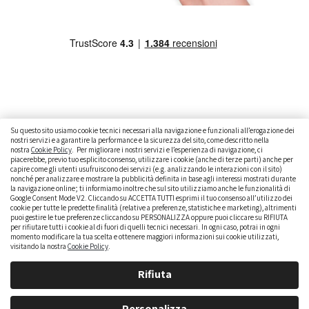
Su questo sito usiamo cookie tecnici necessari alla navigazione e funzionali all’erogazione dei
nostri servizi e a garantire la performance e la sicurezza del sito, come descritto nella
nostra
Cookie Policy
. Per migliorare i nostri servizi e l’esperienza di navigazione, ci
CAMBIARE AUTO
GUIDA ALL’ACQUISTO
piacerebbe, previo tuo esplicito consenso, utilizzare i cookie (anche di terze parti) anche per
capire come gli utenti usufruiscono dei servizi (e.g. analizzando le interazioni con il sito)
GUIDE PRATICHE
CURIOSITÀ
DATI ALLA MANO
nonché per analizzare e mostrare la pubblicità definita in base agli interessi mostrati durante
la navigazione online; ti informiamo inoltre che sul sito utilizziamo anche le funzionalità di
DICE LA LEGGE
PARLIAMO DI NOI
Google Consent Mode V2. Cliccando su ACCETTA TUTTI esprimi il tuo consenso all’utilizzo dei
cookie per tutte le predette finalità (relative a preferenze, statistiche e marketing), altrimenti
puoi gestire le tue preferenze cliccando su PERSONALIZZA oppure puoi cliccare su RIFIUTA
per rifiutare tutti i cookie al di fuori di quelli tecnici necessari. In ogni caso, potrai in ogni
momento modificare la tua scelta e ottenere maggiori informazioni sui cookie utilizzati,
visitando la nostra
Cookie Policy
.
Rifiuta
Personalizza