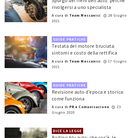
Spurgo dei freni dell’auto: perché
rivolgersi a uno specialista
A cura di
Team Meccanici
28 Giugno
2021
GUIDE PRATICHE
Testata del motore bruciata:
sintomi e costo della rettifica
A cura di
Team Meccanici
17 Giugno
2021
GUIDE PRATICHE
Revisione auto d’epoca e storica:
come funziona
A cura di
PR e Comunicazione
23
Giugno 2020
DICE LA LEGGE
Bollino blu auto: che cos’è, le