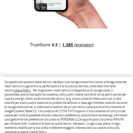
Su questo sito usiamo cookie tecnici necessari alla navigazione e funzionali all’erogazione dei
nostri servizi e a garantire la performance e la sicurezza del sito, come descritto nella
nostra
Cookie Policy
. Per migliorare i nostri servizi e l’esperienza di navigazione, ci
CAMBIARE AUTO
GUIDA ALL’ACQUISTO
piacerebbe, previo tuo esplicito consenso, utilizzare i cookie (anche di terze parti) anche per
capire come gli utenti usufruiscono dei servizi (e.g. analizzando le interazioni con il sito)
GUIDE PRATICHE
CURIOSITÀ
DATI ALLA MANO
nonché per analizzare e mostrare la pubblicità definita in base agli interessi mostrati durante
la navigazione online; ti informiamo inoltre che sul sito utilizziamo anche le funzionalità di
Google Consent Mode V2. Cliccando su ACCETTA TUTTI esprimi il tuo consenso all’utilizzo dei
DICE LA LEGGE
PARLIAMO DI NOI
cookie per tutte le predette finalità (relative a preferenze, statistiche e marketing), altrimenti
puoi gestire le tue preferenze cliccando su PERSONALIZZA oppure puoi cliccare su RIFIUTA
per rifiutare tutti i cookie al di fuori di quelli tecnici necessari. In ogni caso, potrai in ogni
momento modificare la tua scelta e ottenere maggiori informazioni sui cookie utilizzati,
visitando la nostra
Cookie Policy
.