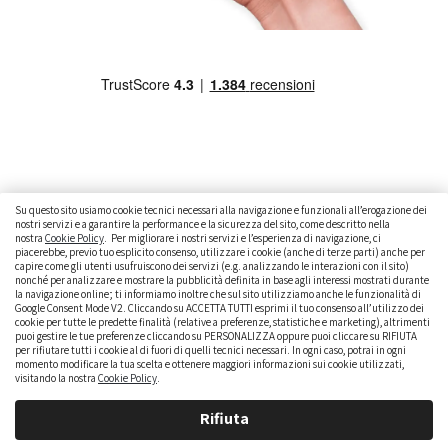
Su questo sito usiamo cookie tecnici necessari alla navigazione e funzionali all’erogazione dei
nostri servizi e a garantire la performance e la sicurezza del sito, come descritto nella
nostra
Cookie Policy
. Per migliorare i nostri servizi e l’esperienza di navigazione, ci
CAMBIARE AUTO
GUIDA ALL’ACQUISTO
piacerebbe, previo tuo esplicito consenso, utilizzare i cookie (anche di terze parti) anche per
capire come gli utenti usufruiscono dei servizi (e.g. analizzando le interazioni con il sito)
GUIDE PRATICHE
CURIOSITÀ
DATI ALLA MANO
nonché per analizzare e mostrare la pubblicità definita in base agli interessi mostrati durante
la navigazione online; ti informiamo inoltre che sul sito utilizziamo anche le funzionalità di
Google Consent Mode V2. Cliccando su ACCETTA TUTTI esprimi il tuo consenso all’utilizzo dei
DICE LA LEGGE
PARLIAMO DI NOI
cookie per tutte le predette finalità (relative a preferenze, statistiche e marketing), altrimenti
puoi gestire le tue preferenze cliccando su PERSONALIZZA oppure puoi cliccare su RIFIUTA
per rifiutare tutti i cookie al di fuori di quelli tecnici necessari. In ogni caso, potrai in ogni
momento modificare la tua scelta e ottenere maggiori informazioni sui cookie utilizzati,
visitando la nostra
Cookie Policy
.
Rifiuta