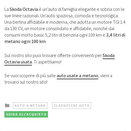
La
Skoda Octavia
è un’auto di famiglia elegante e sobria con le
sue linee razionali. Un’auto spaziosa, comoda e tecnologica.
Una berlina affidabile e moderna, che adotta un motore TGI 1.4
da 130 CV, un motore consolidato e affidabile, nonché dai
consumi molto bassi: 5,2 litri di benzina ogni 100 km e
3,4 litri di
metano ogni 100 km
.
Sul nostro sito puoi trovare offerte convenienti per
Skoda
Octavia usata
. Ti aspettiamo!
Se vuoi scoprire di più sulle
auto usate a metano
, vieni a
trovarci sul nostro sito!
Posted
AUTO A METANO
CLASSIFICHE AUTO
in
GUIDA ALL'ACQUISTO